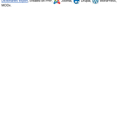
Dictionaries export
, created on PHP,
Joomla,
Drupal,
WordPress,
MODx.