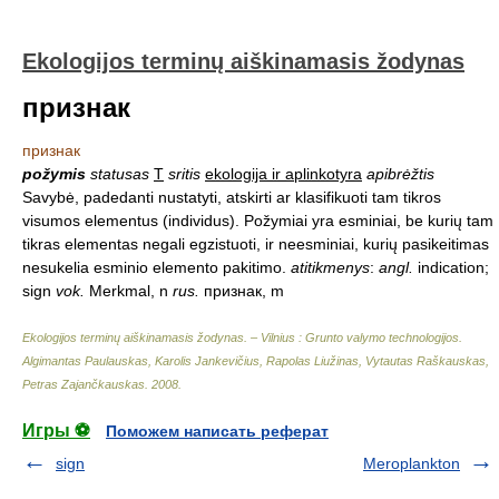
Ekologijos terminų aiškinamasis žodynas
признак
признак
požymis
statusas
T
sritis
ekologija ir aplinkotyra
apibrėžtis
Savybė, padedanti nustatyti, atskirti ar klasifikuoti tam tikros
visumos elementus (individus). Požymiai yra esminiai, be kurių tam
tikras elementas negali egzistuoti, ir neesminiai, kurių pasikeitimas
nesukelia esminio elemento pakitimo.
atitikmenys
:
angl.
indication;
sign
vok.
Merkmal, n
rus.
признак, m
Ekologijos terminų aiškinamasis žodynas. – Vilnius : Grunto valymo technologijos
.
Algimantas Paulauskas, Karolis Jankevičius, Rapolas Liužinas, Vytautas Raškauskas,
Petras Zajančkauskas
.
2008
.
Игры ⚽
Поможем написать реферат
sign
Meroplankton